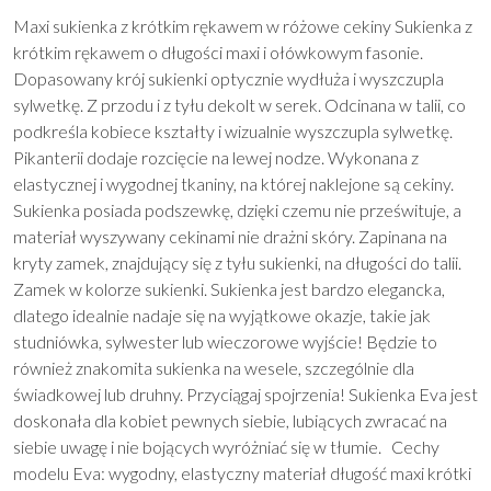
Maxi sukienka z krótkim rękawem w różowe cekiny Sukienka z
krótkim rękawem o długości maxi i ołówkowym fasonie.
Dopasowany krój sukienki optycznie wydłuża i wyszczupla
sylwetkę. Z przodu i z tyłu dekolt w serek. Odcinana w talii, co
podkreśla kobiece kształty i wizualnie wyszczupla sylwetkę.
Pikanterii dodaje rozcięcie na lewej nodze. Wykonana z
elastycznej i wygodnej tkaniny, na której naklejone są cekiny.
Sukienka posiada podszewkę, dzięki czemu nie prześwituje, a
materiał wyszywany cekinami nie drażni skóry. Zapinana na
kryty zamek, znajdujący się z tyłu sukienki, na długości do talii.
Zamek w kolorze sukienki. Sukienka jest bardzo elegancka,
dlatego idealnie nadaje się na wyjątkowe okazje, takie jak
studniówka, sylwester lub wieczorowe wyjście! Będzie to
również znakomita sukienka na wesele, szczególnie dla
świadkowej lub druhny. Przyciągaj spojrzenia! Sukienka Eva jest
doskonała dla kobiet pewnych siebie, lubiących zwracać na
siebie uwagę i nie bojących wyróżniać się w tłumie. Cechy
modelu Eva: wygodny, elastyczny materiał długość maxi krótki