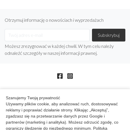
Otrzymuj informację o nowościach i wyprzedażach
Możesz zrezygnować w każdej chwili. W tym celu należy
odnaleźć szczegóły w naszej informacji prawnej.
Szanujemy Twoją prywatność
arrow_drop_down
Produkty
Używamy plików cookie, aby analizować ruch, dostosowywać
reklamy i poprawiać działanie strony. Klikając „Akceptuj”,
arrow_drop_down
BB STUDIO
zgadzasz się na przetwarzanie danych przez Google i
partnerów (marketing i analityka). Możesz odrzucić zgodę, co
arrow_drop_down
Twoje konto
ograniczy śledzenie do niezbędnego minimum.
Polityka