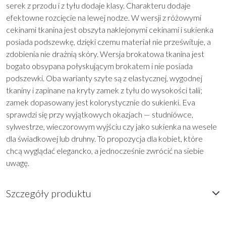
serek z przodu i z tyłu dodaje klasy. Charakteru dodaje
efektowne rozcięcie na lewej nodze. W wersji z różowymi
cekinami tkanina jest obszyta naklejonymi cekinami i sukienka
posiada podszewkę, dzięki czemu materiał nie prześwituje, a
zdobienia nie drażnią skóry. Wersja brokatowa tkanina jest
bogato obsypana połyskującym brokatem i nie posiada
podszewki. Oba warianty szyte są z elastycznej, wygodnej
tkaniny i zapinane na kryty zamek z tyłu do wysokości talii;
zamek dopasowany jest kolorystycznie do sukienki. Eva
sprawdzi się przy wyjątkowych okazjach — studniówce,
sylwestrze, wieczorowym wyjściu czy jako sukienka na wesele
dla świadkowej lub druhny. To propozycja dla kobiet, które
chcą wyglądać elegancko, a jednocześnie zwrócić na siebie
uwagę.
Szczegóły produktu