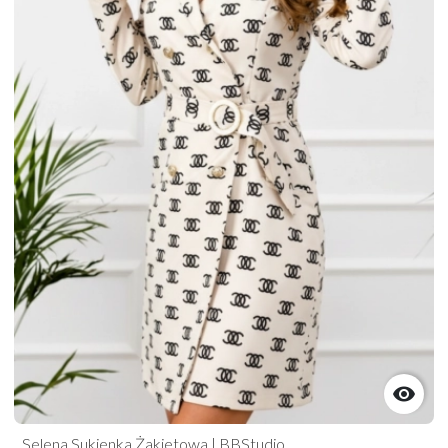

Selena Sukienka Żakietowa | BBStudio