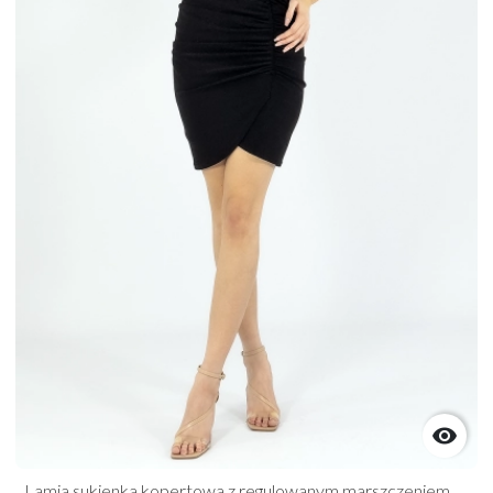

Lamia sukienka kopertowa z regulowanym marszczeniem | BBStudio