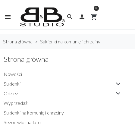
0
menu
search

shopping_cart
Strona główna
Sukienki na komunię i chrzciny
Strona główna
Nowości
Sukienki
Odzież
Wyprzedaż
Sukienki na komunię i chrzciny
Sezon wiosna-lato