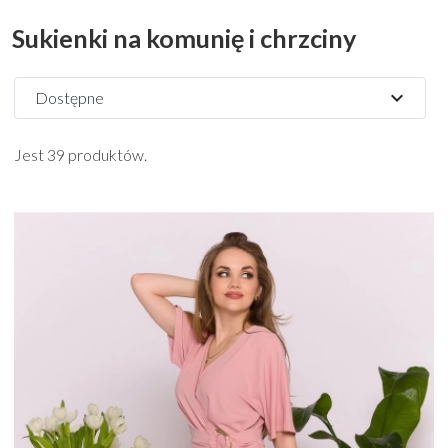
Sukienki na komunię i chrzciny
expand_more
Dostępne
Jest 39 produktów.