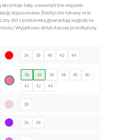
 akcentuje talię, a wewnętrzne wiązanie
ulację dopasowania. Elastyczne rękawy oraz
czny dół z podszewką gwarantują wygodę na
ystości. Wyjątkowy detal stanowi przedłużony
36
38
40
42
44
36
36
38
38
40
40
42
42
44
38
36
38