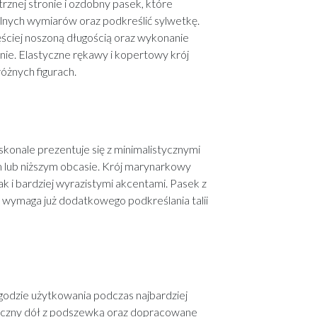
nej stronie i ozdobny pasek, które
nych wymiarów oraz podkreślić sylwetkę.
ciej noszoną długością oraz wykonanie
nie. Elastyczne rękawy i kopertowy krój
óżnych figurach.
onale prezentuje się z minimalistycznymi
lub niższym obcasie. Krój marynarkowy
ak i bardziej wyrazistymi akcentami. Pasek z
e wymaga już dodatkowego podkreślania talii
odzie użytkowania podczas najbardziej
yczny dół z podszewką oraz dopracowane