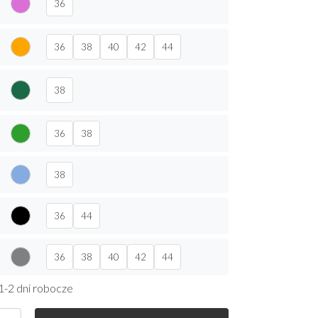
36
36
38
40
42
44
38
36
38
38
36
44
36
38
40
42
44
1-2 dni robocze