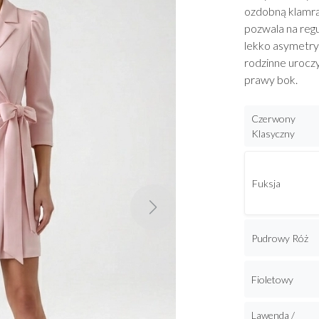
ozdobną klamrą
pozwala na reg
lekko asymetry
rodzinne urocz
prawy bok.
Czerwony
Klasyczny
Fuksja
Next
Pudrowy Róż
Fioletowy
Lawenda /