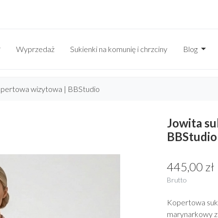
Wyprzedaż
Sukienki na komunię i chrzciny
Blog
opertowa wizytowa | BBStudio
Jowita s
BBStudio
445,00 zł
Brutto
Kopertowa suki
marynarkowy z 