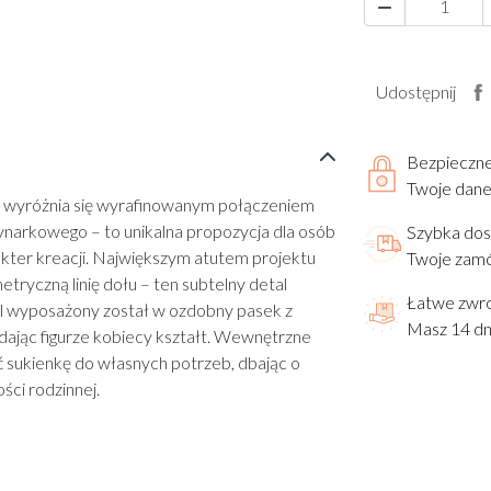

Udostępnij
Bezpieczn
Twoje dane 
 wyróżnia się wyrafinowanym połączeniem
ynarkowego – to unikalna propozycja dla osób
Szybka do
kter kreacji. Największym atutem projektu
Twoje zamó
tryczną linię dołu – ten subtelny detal
Łatwe zwr
el wyposażony został w ozdobny pasek z
Masz 14 dn
adając figurze kobiecy kształt. Wewnętrzne
 sukienkę do własnych potrzeb, dbając o
ści rodzinnej.