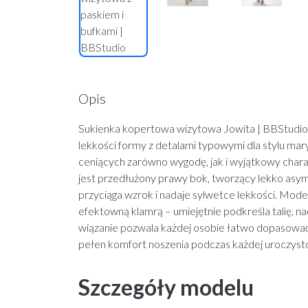
Opis
Sukienka kopertowa wizytowa Jowita | BBStudio
lekkości formy z detalami typowymi dla stylu mar
ceniących zarówno wygodę, jak i wyjątkowy chara
jest przedłużony prawy bok, tworzący lekko asyme
przyciąga wzrok i nadaje sylwetce lekkości. Mod
efektowną klamrą – umiejętnie podkreśla talię, n
wiązanie pozwala każdej osobie łatwo dopasować
pełen komfort noszenia podczas każdej uroczysto
Szczegóły modelu