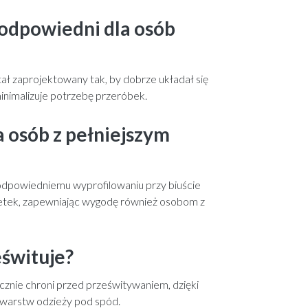
t odpowiedni dla osób
tał zaprojektowany tak, by dobrze układał się
minimalizuje potrzebę przeróbek.
a osób z pełniejszym
i odpowiedniemu wyprofilowaniu przy biuście
wetek, zapewniając wygodę również osobom z
eśwituje?
znie chroni przed prześwitywaniem, dzięki
warstw odzieży pod spód.