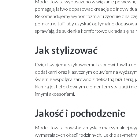
Model Jowita wyposażono w wiązanie po wewnętrz
pomagają łatwo dopasować kreację do indywidual
Rekomendujemy wybór rozmiaru zgodnie z najczęś
pomiaru w talii, aby uzyskać optymalne dopasowa
sprawiają, że sukienka komfortowo układa się na r
Jak stylizować
Dzięki swojemu szykownemu fasonowi Jowita dosk
dodatkami oraz klasycznym obuwiem na wyższym 
świetnie współgra zarówno z delikatną biżuterią, j
klamrą jest efektownym elementem stylizacji i ni
innymi akcesoriami.
Jakość i pochodzenie
Model Jowita powstał z myślą o maksymalnej wyg
wymagających okazji rodzinnych. Lekko asymetr