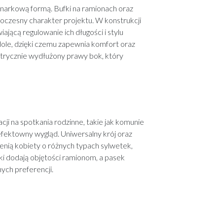
ynarkową formą. Bufki na ramionach oraz
woczesny charakter projektu. W konstrukcji
ącą regulowanie ich długości i stylu
ole, dzięki czemu zapewnia komfort oraz
etrycznie wydłużony prawy bok, który
ji na spotkania rodzinne, takie jak komunie
i efektowny wygląd. Uniwersalny krój oraz
ocenią kobiety o różnych typach sylwetek,
fki dodają objętości ramionom, a pasek
ych preferencji.