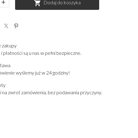

Dodaj do koszyka

e zakupy
i płatności są u nas w pełni bezpieczne.
stawa
wienie wyślemy już w 24 godziny!
oty
i na zwrot zamówienia, bez podawania przyczyny.