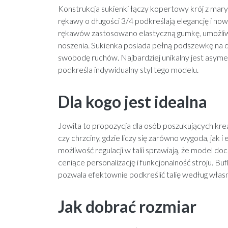
Konstrukcja sukienki łączy kopertowy krój z mar
rękawy o długości 3/4 podkreślają elegancję i no
rękawów zastosowano elastyczną gumkę, umożliwiaj
noszenia. Sukienka posiada pełną podszewkę na d
swobodę ruchów. Najbardziej unikalny jest asym
podkreśla indywidualny styl tego modelu.
Dla kogo jest idealna
Jowita to propozycja dla osób poszukujących kreac
czy chrzciny, gdzie liczy się zarówno wygoda, jak 
możliwość regulacji w talii sprawiają, że model d
ceniące personalizację i funkcjonalność stroju. Bu
pozwala efektownie podkreślić talię według własn
Jak dobrać rozmiar