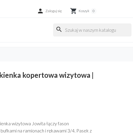

shopping_cart
Zaloguj się
Koszyk
0
search
ukienka kopertowa wizytowa |
enka wizytowa Jowita łączy fason
bufkami na ramionach i rękawami 3/4. Pasek z