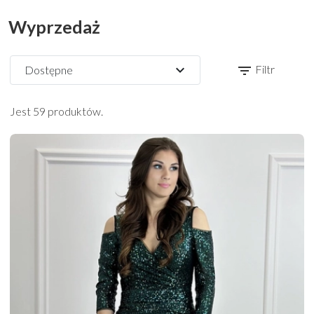
Wyprzedaż
expand_more
Filtr
filter_list
Dostępne
Jest 59 produktów.