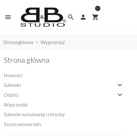
0
menu
search

shopping_cart
Strona główna
Wyprzedaż
Strona główna
Nowości
Sukienki
Odzież
Wyprzedaż
Sukienki na komunię i chrzciny
Sezon wiosna-lato