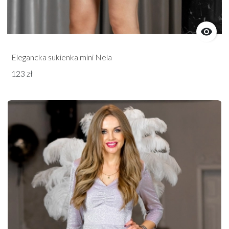

Elegancka sukienka mini Nela
123 zł