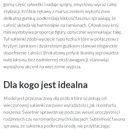
górną część sylwetki i nadaje spójny, zmysłowy wyraz całej
stylizacji. Krótkie rękawy z marszczeniem, wykończone
delikatną gumką, podkreślają lekkość fasonu i sprawiają, że
całość układa się harmonijnie na ramionach. Ołówkowy krój
mini wydobywa proporcje figury, optycznie wysmuklając talię.
Tył sukienki zdobi wycięcie typu łezka, które w połączeniu z
krytym zamkiem i dyskretnym guzikiem stanowi eleganckie
dopełnienie całości. Brokatowy połysk tkaniny wprowadza
nutę luksusu bez nadmiernej ekstrawagancji, stanowiąc
wyważony akcent na wieczorne wyjścia.
Dla kogo jest idealna
Model jest przeznaczony dla osób, które oczekują od
wieczorowej sukienki zarówno wyrazistości, jak i komfortu
noszenia. Świetnie sprawdzi się podczas wesel, uroczystości
rodzinnych czy na romantycznych kolacjach. Subtelność fasonu
sprawia, że sukienka podkreśla urodę, nie przytłaczając