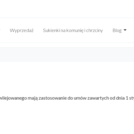
Wyprzedaż
Sukienki na komunię i chrzciny
Blog
ilejowanego mają zastosowanie do umów zawartych od dnia 1 sty