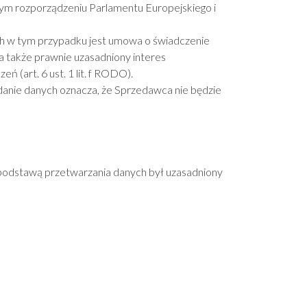
lnym rozporządzeniu Parlamentu Europejskiego i
h w tym przypadku jest umowa o świadczenie
, a także prawnie uzasadniony interes
 (art. 6 ust. 1 lit. f RODO).
anie danych oznacza, że Sprzedawca nie będzie
podstawą przetwarzania danych był uzasadniony