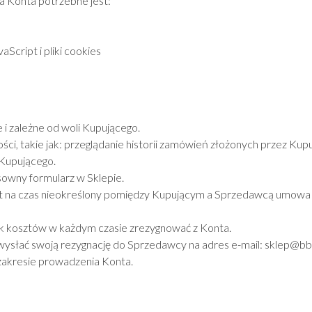
a Konta potrzebne jest:
Script i pliki cookies
i zależne od woli Kupującego.
, takie jak: przeglądanie historii zamówień złożonych przez Kup
Kupującego.
sowny formularz w Sklepie.
t na czas nieokreślony pomiędzy Kupującym a Sprzedawcą umowa 
k kosztów w każdym czasie zrezygnować z Konta.
 wysłać swoją rezygnację do Sprzedawcy na adres e-mail: sklep@bb
zakresie prowadzenia Konta.