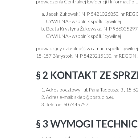
prowadzenia Centralnej Ewidencji i Informacji o 
Jacek Żukowski, NIP 5421026850, nr RE
CYWILNA - wspólnik spółki cywilnej
Beata Krystyna Żukowska, NIP 96603529
CYWILNA - wspólnik spółki cywilnej
prowadzący działalność w ramach spółki cywi
15-157 Białystok, NIP 5423215130, nr REGO
§ 2 KONTAKT ZE SP
Adres pocztowy: ul. Pana Tadeusza 3 , 15-5
Adres e-mail: sklep@bbstudio.eu
Telefon: 507445757
§ 3 WYMOGI TECHNI