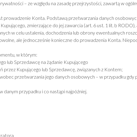
 prywatności – ze względu na zasadę przejrzystości, zawartą w ogó
st prowadzenie Konta. Podstawą przetwarzania danych osobowyc
Kupującego, zmierzające do jej zawarcia (art. 6 ust. 1 lit. b RODO)
ych w celu ustalenia, dochodzenia lub obrony ewentualnych roszczeń
owolne, ale jednocześnie konieczne do prowadzenia Konta. Niepod
mentu, w którym:
ego lub Sprzedawcę na żądanie Kupującego
eń przez Kupującego lub Sprzedawcę, związanych z Kontem;
o wobec przetwarzania jego danych osobowych – w przypadku gdy 
w danym przypadku i co nastąpi najpóźniej.
tratora