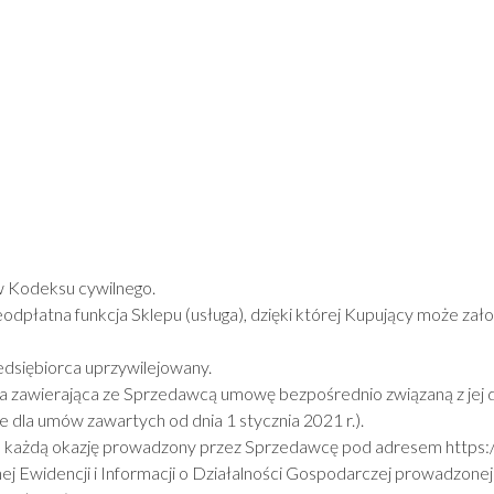
 Kodeksu cywilnego.
odpłatna funkcja Sklepu (usługa), dzięki której Kupujący może zał
dsiębiorca uprzywilejowany.
a zawierająca ze Sprzedawcą umowę bezpośrednio związaną z jej dz
 dla umów zawartych od dnia 1 stycznia 2021 r.).
 na każdą okazję prowadzony przez Sprzedawcę pod adresem
https:
nej Ewidencji i Informacji o Działalności Gospodarczej prowadzonej