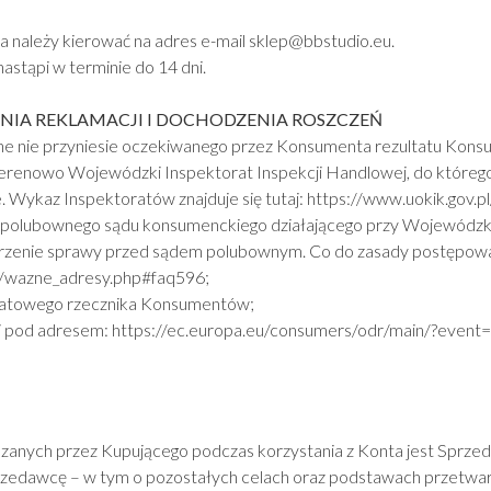
 należy kierować na adres e-mail sklep@bbstudio.eu.
astąpi w terminie do 14 dni.
IA REKLAMACJI I DOCHODZENIA ROSZCZEŃ
 nie przyniesie oczekiwanego przez Konsumenta rezultatu Konsum
erenowo Wojewódzki Inspektorat Inspekcji Handlowej, do którego 
 Wykaz Inspektoratów znajduje się tutaj:
https://www.uokik.gov.
polubownego sądu konsumenckiego działającego przy Wojewódzkim
atrzenie sprawy przed sądem polubownym. Co do zasady postępowa
pl/wazne_adresy.php#faq596
;
wiatowego rzecznika Konsumentów;
j pod adresem:
https://ec.europa.eu/consumers/odr/main/?event
anych przez Kupującego podczas korzystania z Konta jest Sprze
edawcę – w tym o pozostałych celach oraz podstawach przetwarza