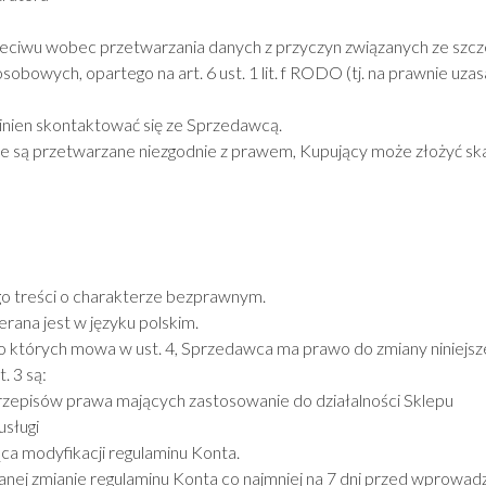
ciwu wobec przetwarzania danych z przyczyn związanych ze szcz
obowych, opartego na art. 6 ust. 1 lit. f RODO (tj. na prawnie uz
winien skontaktować się ze Sprzedawcą.
ne są przetwarzane niezgodnie z prawem, Kupujący może złożyć 
go treści o charakterze bezprawnym.
ana jest w języku polskim.
o których mowa w ust. 4, Sprzedawca ma prawo do zmiany niniejsz
. 3 są:
zepisów prawa mających zastosowanie do działalności Sklepu
sługi
ca modyfikacji regulaminu Konta.
nej zmianie regulaminu Konta co najmniej na 7 dni przed wprowa