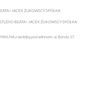
DIO BEATA I JACEK ŻUKOWSCY SPÓŁKA
mą BB STUDIO BEATA I JACEK ŻUKOWSCY SPÓŁKA
ILNA z siedzibą pod adresem ul. Boruty 17,