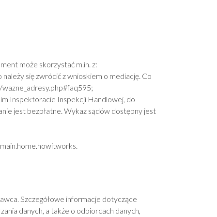
ent może skorzystać m.in. z:
należy się zwrócić z wnioskiem o mediację. Co
pl/wazne_adresy.php#faq595
;
 Inspektoracie Inspekcji Handlowej, do
nie jest bezpłatne. Wykaz sądów dostępny jest
=main.home.howitworks
.
dawca. Szczegółowe informacje dotyczące
nia danych, a także o odbiorcach danych,