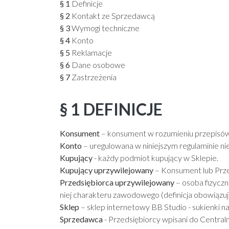
§ 1
Definicje
§ 2
Kontakt ze Sprzedawcą
§ 3
Wymogi techniczne
§ 4
Konto
§ 5
Reklamacje
§ 6
Dane osobowe
§ 7
Zastrzeżenia
§ 1 DEFINICJE
Konsument
– konsument w rozumieniu przepisów
Konto
– uregulowana w niniejszym regulaminie nie
Kupujący
- każdy podmiot kupujący w Sklepie.
Kupujący uprzywilejowany
– Konsument lub Prze
Przedsiębiorca uprzywilejowany
– osoba fizyczn
niej charakteru zawodowego (definicja obowiązuje
Sklep
– sklep internetowy BB Studio - sukienki
Sprzedawca
- Przedsiębiorcy wpisani do Central