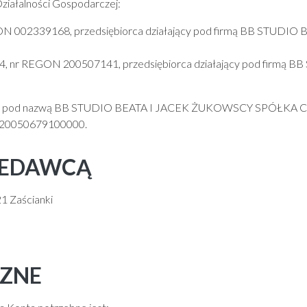
Działalności Gospodarczej:
GON 002339168, przedsiębiorca działający pod firmą BB STU
74, nr REGON 200507141, przedsiębiorca działający pod fir
lnej pod nazwą BB STUDIO BEATA I JACEK ŻUKOWSCY SPÓŁKA CYW
N 20050679100000.
RZEDAWCĄ
21 Zaścianki
CZNE