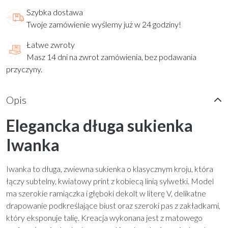


Dodaj do koszyka

Udostępnij
Bezpieczne zakupy
Twoje dane i płatności są u nas w pełni bezpieczne.
Szybka dostawa
Twoje zamówienie wyślemy już w 24 godziny!
Łatwe zwroty
Masz 14 dni na zwrot zamówienia, bez podawania
przyczyny.