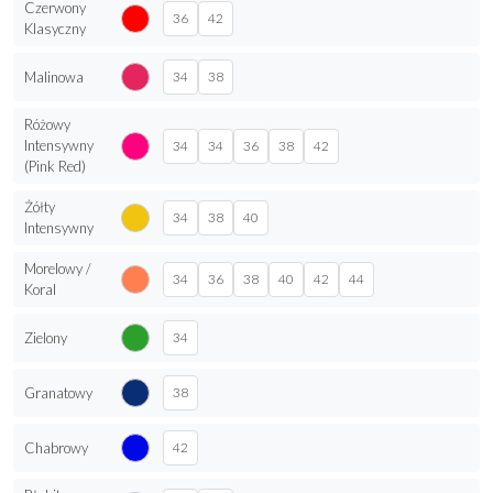
błyskawiczny. Dekolt w literę V oraz drapowanie pięknie
podkreślają biust. Szeroki pas z dwiema zakładkami pięknie
eksponuje talię. Na lewej nodze długie rozcięcie. Iwanka to
wyśmienity model sukienki na wesele, studniówkę, bal czy
poprawiny. Cechy modelu Iwanka: podkreślona talia szerokie
ramiączka głęboki dekolt w literę V rozcięcie na lewej nodze
wygodna, długa podszewka wiele wariantów do wyboru
rozmiary 34-44 Skład materiału: tkanina zasadnicza: 100%
poliester podszewka: 96% poliester, 4% spandex
Sukienka zaprojektowana i uszyta w BB Studio
Czerwony
36
42
Klasyczny
Malinowa
34
38
Różowy
Intensywny
34
34
36
38
42
(Pink Red)