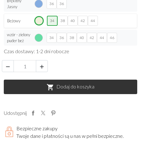
Żółty
34
38
40
Intensywny
Morelowy /
34
36
38
40
42
44
Koral
Zielony
34
Granatowy
38
Chabrowy
42
Błękitny
36
36
Jasny
Beżowy
34
38
40
42
44
wzór - zielony
34
36
38
40
42
44
46
puder beż
Czas dostawy: 1-2 dni robocze