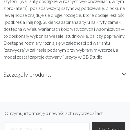
Opis
Elegancka długa sukienka
Iwanka
Iwanka to długa, zwiewna sukienka o klasycznym kroju, która
łączy subtelny, kwiatowy print z kobiecą linią sylwetki. Model
ma szerokie ramiączka i głęboki dekolt w literę V, delikatne
drapowanie podkreślające biust oraz szeroki pas z zakładkami,
który eksponuje talię. Kreacja wykonana jest z matowego
szyfonu (warianty dostępne w różnych wykończeniach, w tym
z brokatem) i posiada wszytą satynową podszewkę. Z boku na
lewej nodze znajduje się długie rozcięcie, które dodaje lekkości
i podkreśla linię nóg. Sukienka zapinana z tyłu na kryty zamek,
dostępna w wielu wariantach kolorystycznych i wzorniczych —
to doskonały wybór na wesele, studniówkę, bal czy poprawiny.
Dostępne rozmiary różnią się w zależności od wariantu
(zazwyczaj w zakresie podanym przy wybranym wzorze), a