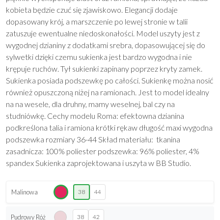
kobieta będzie czuć się zjawiskowo. Elegancji dodaje
dopasowany krój, a marszczenie po lewej stronie w talii
zatuszuje ewentualne niedoskonałości. Model uszyty jest z
wygodnej dzianiny z dodatkami srebra, dopasowującej się do
sylwetki dzięki czemu sukienka jest bardzo wygodna i nie
krępuje ruchów. Tył sukienki zapinany poprzez kryty zamek.
Sukienka posiada podszewkę po całości. Sukienkę można nosić
również opuszczoną niżej na ramionach. Jest to model idealny
na na wesele, dla druhny, mamy weselnej, bal czy na
studniówkę. Cechy modelu Roma: efektowna dzianina
podkreślona talia i ramiona krótki rękaw długość maxi wygodna
podszewka rozmiary 36-44 Skład materiału: tkanina
zasadnicza: 100% poliester podszewka: 96% poliester, 4%
spandex Sukienka zaprojektowana i uszyta w BB Studio.
Malinowa
38
44
Pudrowy Róż
38
42