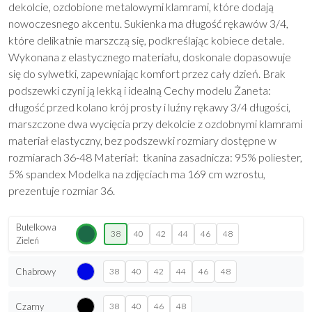
dekolcie, ozdobione metalowymi klamrami, które dodają
nowoczesnego akcentu. Sukienka ma długość rękawów 3/4,
które delikatnie marszczą się, podkreślając kobiece detale.
Wykonana z elastycznego materiału, doskonale dopasowuje
się do sylwetki, zapewniając komfort przez cały dzień. Brak
podszewki czyni ją lekką i idealną Cechy modelu Żaneta:
długość przed kolano krój prosty i luźny rękawy 3/4 długości,
marszczone dwa wycięcia przy dekolcie z ozdobnymi klamrami
materiał elastyczny, bez podszewki rozmiary dostępne w
rozmiarach 36-48 Materiał: tkanina zasadnicza: 95% poliester,
5% spandex Modelka na zdjęciach ma 169 cm wzrostu,
prezentuje rozmiar 36.
Butelkowa
38
40
42
44
46
48
Zieleń
Chabrowy
38
40
42
44
46
48
Czarny
38
40
46
48