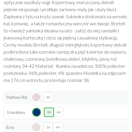
optycznie wydłuży nogi. Kopertowy, marszczony dekolt
pięknie eksponuje i profiluje zarówno mały jak i duży biust.
Zapinana z tyłu na kryty suwak. Sukienka doskonała na wesele,
bal, komunię, a także romantyczny wieczór we dwoje. Bretell
to również sukienka idealna na lato - załóż do niej sandałki i
jeansową kurteczkę i ciesz się piękną casualową stylizacją.
Cechy modelu Bretell: długość mini głęboki, kopertowy dekolt
podkreślona talia szerokie ramiączka pięć kolorów do wyboru:
chabrowy, czerwony, butelkowa zieleń, błękitny, jasny róż
rozmiary 34-42 Materiał: tkanina zasadnicza: 100% poliester
podszewka: 96% poliester, 4% spandex Modelka na zdjęciach
ma 176 cm wzrostu, prezentuje rozmiar 38.
Pudrowy Róż
40
Granatowy
34
44
Ecru
36
44