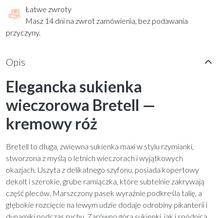
Łatwe zwroty
Masz 14 dni na zwrot zamówienia, bez podawania
przyczyny.
Opis
Elegancka sukienka
wieczorowa Bretell —
kremowy róż
Bretell to długa, zwiewna sukienka maxi w stylu rzymianki,
stworzona z myślą o letnich wieczorach i wyjątkowych
okazjach. Uszyta z delikatnego szyfonu, posiada kopertowy
dekolt i szerokie, grube ramiączka, które subtelnie zakrywają
część pleców. Marszczony pasek wyraźnie podkreśla talię, a
głębokie rozcięcie na lewym udzie dodaje odrobiny pikanterii i
dynamiki podczas ruchu. Zarówno góra sukienki, jak i spódnica