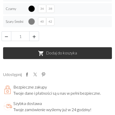
Czarny
34
38
Szary Średni
40
42


Dodaj do koszyka

Udostępnij
Bezpieczne zakupy
Twoje dane i płatności są u nas w pełni bezpieczne.
Szybka dostawa
Twoje zamówienie wyślemy już w 24 godziny!