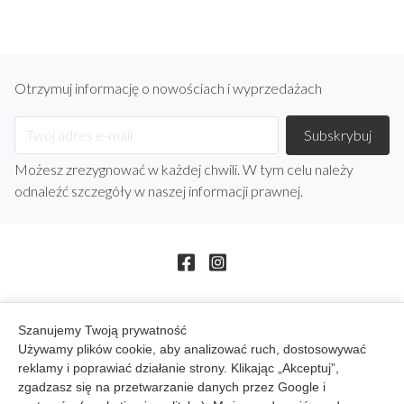
Otrzymuj informację o nowościach i wyprzedażach
Możesz zrezygnować w każdej chwili. W tym celu należy
odnaleźć szczegóły w naszej informacji prawnej.
Szanujemy Twoją prywatność
arrow_drop_down
Produkty
Używamy plików cookie, aby analizować ruch, dostosowywać
reklamy i poprawiać działanie strony. Klikając „Akceptuj”,
arrow_drop_down
BB STUDIO
zgadzasz się na przetwarzanie danych przez Google i