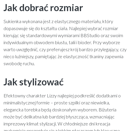
Jak dobrać rozmiar
Sukienka wykonana jest z elastycznego materiału, który
dopasowuje się do kształtu ciała. Najlepiej wybrać rozmiar
kierując się standardowymi wymiarami BBStudio oraz swoim
indywidualnym obwodem biustu, talii i bioder. Przy wyborze
warto uwzględnić, czy preferujesz krój bardzo przylegający, czy
nieco luźniejszy, pamiętając że elastyczność tkaniny zapewnia
swobodę ruchu.
Jak stylizować
Efektowny charakter Lizzy najlepiej podkreślić dodatkami o
minimalistycznej formie – proste szpilki oraz niewielka,
elegancka torebka będą doskonałym wyborem. Biżuteria
może być delikatna lub bardziej błyszcząca, wzmacniając
imprezowy klimat stylizacji. W chłodniejsze dni kreacja
znakomicie prezentuje się z lekkim płaszczem lub klasyczną