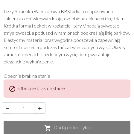
Lizzy Sukienka Wieczorowa BBStudio to dopasowana
sukienka o ołówkowym kroju, ozdobiona cekinami i frędzlami.
Krótka forma i dekolt w kształcie litery V nadają sylwetce
zmysłowości, a poduszki w ramionach podkreślają linię barków.
Elastyczny materiał oraz wygodna podszewka zapewniają
komfort noszenia podczas tańca i wieczornych wyjść. Ukryty
zamek na plecach z ozdobnym wycięciem gwarantuje
eleganckie wykończenie.
Obecnie brak na stanie
Obecnie brak na stanie



Dodaj do koszyka
