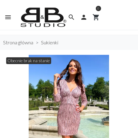
0
menu
search

shopping_cart
Strona główna
Sukienki
Obecnie brak na stanie