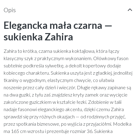
Opis
Elegancka mała czarna —
sukienka Zahira
Zahira to krótka, czarna sukienka koktajlowa, która łączy
klasyczny szyk z praktycznym wykonaniem. Ołówkowy fason
subtelnie podkreśla sylwetkę, a dekolt kopertowy dodaje
kobiecego charakteru. Sukienka uszyta jest z gładkiej, jednolitej
tkaniny o wygodnym, elastycznym chwycie, co ułatwia
noszenie przez cały dzień i wieczór. Długie rękawy zapinane są
na dwa guziki, z tyłu zaś znajdziesz kryty zamek oraz wycięcie
zakończone guziczkiem w kształcie łezki. Zdobienie w talii
nadaje fasonowi eleganckiego akcentu, dzięki czemu Zahira
sprawdzi się przy różnych okazjach — od rodzinnych przyjęć,
przez spotkania biznesowe, po wyjścia z przyjaciółmi. Modelka
ma 165 cm wzrostu i prezentuje rozmiar 36. Sukienka