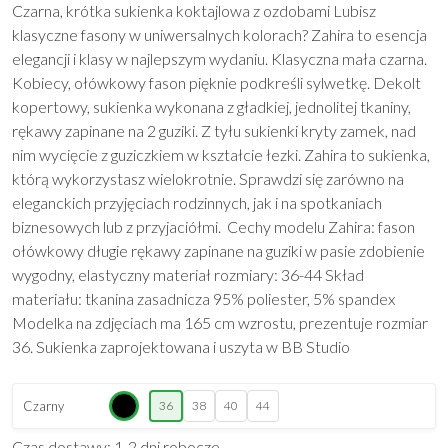
Czarna, krótka sukienka koktajlowa z ozdobami Lubisz
klasyczne fasony w uniwersalnych kolorach? Zahira to esencja
elegancji i klasy w najlepszym wydaniu. Klasyczna mała czarna.
Kobiecy, ołówkowy fason pięknie podkreśli sylwetkę. Dekolt
kopertowy, sukienka wykonana z gładkiej, jednolitej tkaniny,
rękawy zapinane na 2 guziki. Z tyłu sukienki kryty zamek, nad
nim wycięcie z guziczkiem w kształcie łezki. Zahira to sukienka,
którą wykorzystasz wielokrotnie. Sprawdzi się zarówno na
eleganckich przyjęciach rodzinnych, jak i na spotkaniach
biznesowych lub z przyjaciółmi. Cechy modelu Zahira: fason
ołówkowy długie rękawy zapinane na guziki w pasie zdobienie
wygodny, elastyczny materiał rozmiary: 36-44 Skład
materiału: tkanina zasadnicza 95% poliester, 5% spandex
Modelka na zdjęciach ma 165 cm wzrostu, prezentuje rozmiar
36. Sukienka zaprojektowana i uszyta w BB Studio
Czarny
36
38
40
44
Czas dostawy: 1-2 dni robocze