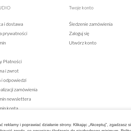
UDIO
Twoje konto
a i dostawa
Śledzenie zamówienia
ka prywatności
Zaloguj się
min
Utwórz konto
 Płatności
a i zwrot
 i odpowiedzi
alizacji zamówienia
min newslettera
min konta
arz zwrotu
reklamy i poprawiać działanie strony. Klikając „Akceptuj”, zgadzasz 
 odrzucić zgodę, co ograniczy śledzenie do niezbędnego minimum.
Polit