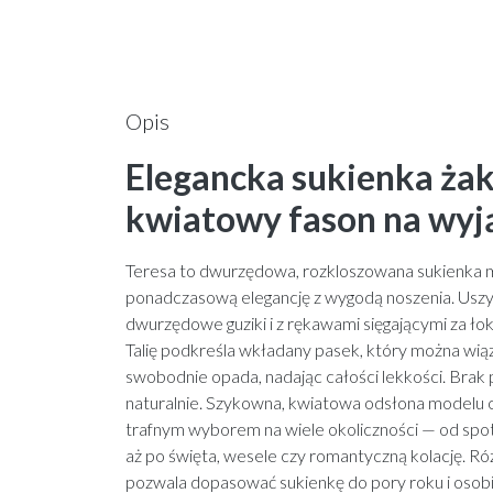
Opis
Elegancka sukienka ża
kwiatowy fason na wyj
Teresa to dwurzędowa, rozkloszowana sukienka mi
ponadczasową elegancję z wygodą noszenia. Uszyta 
dwurzędowe guziki i z rękawami sięgającymi za ło
Talię podkreśla wkładany pasek, który można wiąz
swobodnie opada, nadając całości lekkości. Brak 
naturalnie. Szykowna, kwiatowa odsłona modelu 
trafnym wyborem na wiele okoliczności — od spot
aż po święta, wesele czy romantyczną kolację. 
pozwala dopasować sukienkę do pory roku i osobist