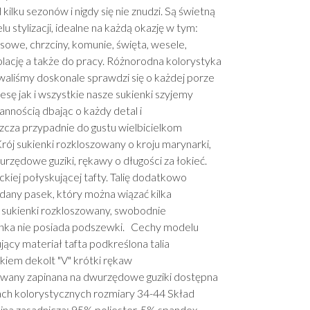
 kilku sezonów i nigdy się nie znudzi. Są świetną
u stylizacji, idealne na każdą okazję w tym:
sowe, chrzciny, komunie, święta, wesele,
lację a także do pracy. Różnorodna kolorystyka
waliśmy doskonale sprawdzi się o każdej porze
esę jak i wszystkie nasze sukienki szyjemy
annością dbając o każdy detal i
zcza przypadnie do gustu wielbicielkom
Krój sukienki rozkloszowany o kroju marynarki,
rzędowe guziki, rękawy o długości za łokieć.
ckiej połyskującej tafty. Talię dodatkowo
dany pasek, który można wiązać kilka
sukienki rozkloszowany, swobodnie
enka nie posiada podszewki. Cechy modelu
jący materiał tafta podkreślona talia
kiem dekolt "V" krótki rękaw
owany zapinana na dwurzędowe guziki dostępna
tach kolorystycznych rozmiary 34-44 Skład
nina zasadnicza: 95% poliester, 5% spandex