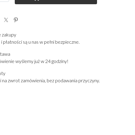
e zakupy
i płatności są u nas w pełni bezpieczne.
stawa
wienie wyślemy już w 24 godziny!
oty
i na zwrot zamówienia, bez podawania przyczyny.