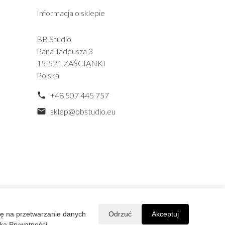
Informacja o sklepie
BB Studio
Pana Tadeusza 3
15-521 ZAŚCIANKI
Polska
+48 507 445 757
phone
sklep@bbstudio.eu
mail
się na przetwarzanie danych
Odrzuć
Akceptuj
yka Prywatności
.