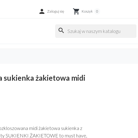

shopping_cart
Zaloguj się
Koszyk
0
search
 sukienka żakietowa midi
kloszowana midi żakietowa sukienka z
aty SUKIENKI ŻAKIETOWE to must have,