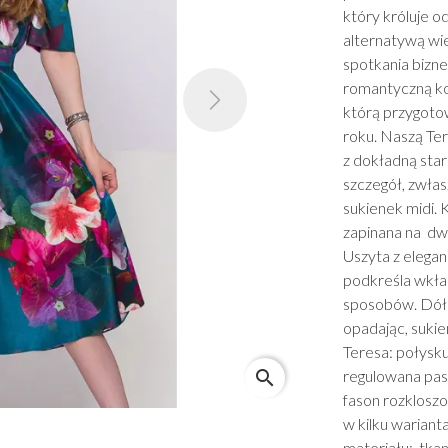
który króluje od
alternatywą wiel
spotkania bizne
romantyczną ko
Next
którą przygoto
roku. Naszą Ter
z dokładną star
szczegół, zwłas
sukienek midi. 
zapinana na dwu
Uszyta z elegan
podkreśla wkła
sposobów. Dół 
opadając, suki
Teresa: połysku
search
regulowana pas
fason rozklosz
w kilku warian
materiału: tka