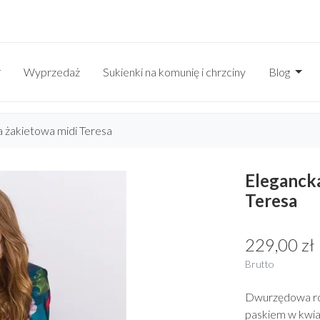
Wyprzedaż
Sukienki na komunię i chrzciny
Blog
a żakietowa midi Teresa
Elegancka
Teresa
229,00 zł
Brutto
Dwurzędowa roz
paskiem w kwi