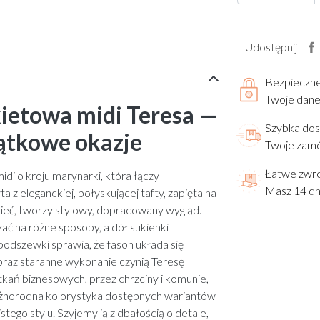
Udostępnij
Bezpieczn
Twoje dane 
kietowa midi Teresa —
Szybka do
ątkowe okazje
Twoje zamó
Łatwe zwr
di o kroju marynarki, która łączy
Masz 14 dn
z eleganckiej, połyskującej tafty, zapięta na
kieć, tworzy stylowy, dopracowany wygląd.
ać na różne sposoby, a dół sukienki
podszewki sprawia, że fason układa się
oraz staranne wykonanie czynią Teresę
kań biznesowych, przez chrzciny i komunie,
Różnorodna kolorystyka dostępnych wariantów
ego stylu. Szyjemy ją z dbałością o detale,