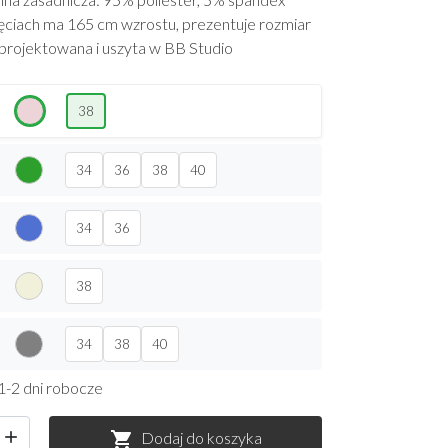
ęciach ma 165 cm wzrostu, prezentuje rozmiar
aprojektowana i uszyta w BB Studio
38
34
36
38
40
34
36
38
34
38
40
1-2 dni robocze

Dodaj do koszyka
