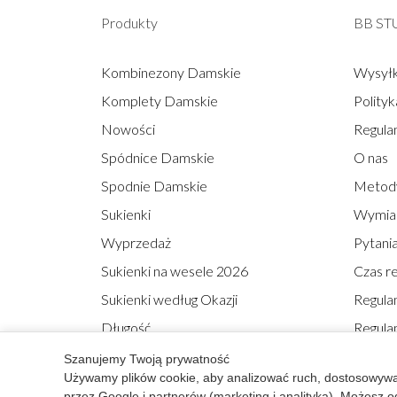
Produkty
BB ST
Kombinezony Damskie
Wysyłk
Komplety Damskie
Polity
Nowości
Regula
Spódnice Damskie
O nas
Spodnie Damskie
Metody
Sukienki
Wymian
Wyprzedaż
Pytania
Sukienki na wesele 2026
Czas re
Sukienki według Okazji
Regula
Długość
Regula
Formul
Szanujemy Twoją prywatność
Używamy plików cookie, aby analizować ruch, dostosowywać 
przez Google i partnerów (marketing i analityka). Możesz