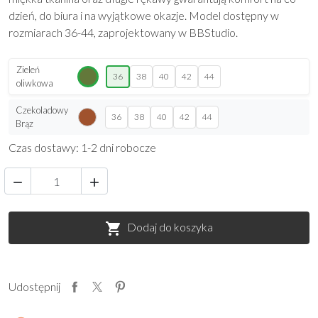
dzień, do biura i na wyjątkowe okazje. Model dostępny w
rozmiarach 36-44, zaprojektowany w BBStudio.
Zieleń
36
38
40
42
44
oliwkowa
Czekoladowy
36
38
40
42
44
Brąz
Czas dostawy: 1-2 dni robocze


Dodaj do koszyka

Udostępnij