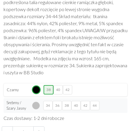
podkreślona talia regulowane cienkie ramiączka głęboki,
kopertowy dekolt rozcięcie po lewej stronie wygodna
podszewka rozmiary 34-44 Skład materiału: tkanina
zasadnicza: 44% nylon, 42% poliester, 9% metal, 5% spandex
podszewka: 96% poliester, 4% spandex UWAGA!W przypadku
tkanin i dzianin z efektem foli i brokatu istnieje możliwość
obsypywania i ścierania. Prosimy uwzględnić ten fakt w czasie
decyzji zakupowej, gdyż reklamacje z tego tytułu nie będą
uwzględniane. Modelka na zdjęciu ma wzrost 165 cm,
prezentuje sukienkę w rozmiarze 34. Sukienka zaprojektowana
i uszyta w BB Studio
Czarny
38
40
42
Srebrny /
34
36
38
40
42
44
Szary Jasny
Czas dostawy: 1-2 dni robocze