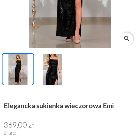
search
Elegancka sukienka wieczorowa Emi
369,00 zł
Brutto