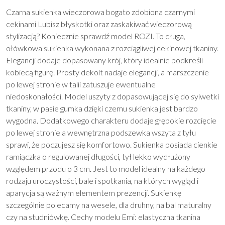
Czarna sukienka wieczorowa bogato zdobiona czarnymi
cekinami Lubisz błyskotki oraz zaskakiwać wieczorową
stylizacją? Koniecznie sprawdź model ROZI. To długa,
ołówkowa sukienka wykonana z rozciągliwej cekinowej tkaniny.
Elegancji dodaje dopasowany krój, który idealnie podkreśli
kobiecą figurę. Prosty dekolt nadaje elegancji, a marszczenie
po lewej stronie w talii zatuszuje ewentualne
niedoskonałości. Model uszyty z dopasowującej się do sylwetki
tkaniny, w pasie gumka dzięki czemu sukienka jest bardzo
wygodna. Dodatkowego charakteru dodaje głębokie rozcięcie
po lewej stronie a wewnętrzna podszewka wszyta z tyłu
sprawi, że poczujesz się komfortowo. Sukienka posiada cienkie
ramiączka o regulowanej długości, tył lekko wydłużony
względem przodu o 3 cm. Jest to model idealny na każdego
rodzaju uroczystości, bale i spotkania, na których wygląd i
aparycja są ważnym elementem prezencji. Sukienkę
szczególnie polecamy na wesele, dla druhny, na bal maturalny
czy na studniówkę. Cechy modelu Emi: elastyczna tkanina