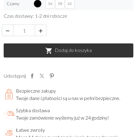
Czarny
36
38
42
Czas dostawy: 1-2 dni robocze


Dodaj do koszyka

Udostępnij
Bezpieczne zakupy
Twoje dane i płatności są u nas w pełni bezpieczne.
Szybka dostawa
Twoje zamówienie wyślemy już w 24 godziny!
Łatwe zwroty