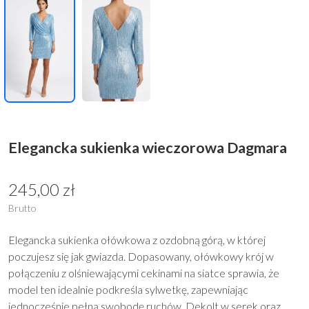
Elegancka sukienka wieczorowa Dagmara
245,00 zł
Brutto
Elegancka sukienka ołówkowa z ozdobną górą, w której
poczujesz się jak gwiazda. Dopasowany, ołówkowy krój w
połączeniu z olśniewającymi cekinami na siatce sprawia, że
model ten idealnie podkreśla sylwetkę, zapewniając
jednocześnie pełną swobodę ruchów. Dekolt w serek oraz