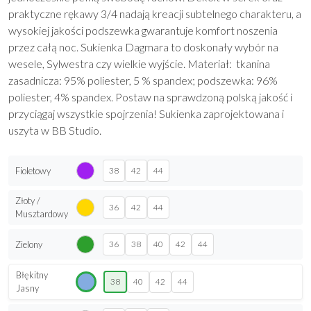
praktyczne rękawy 3/4 nadają kreacji subtelnego charakteru, a
wysokiej jakości podszewka gwarantuje komfort noszenia
przez całą noc. Sukienka Dagmara to doskonały wybór na
wesele, Sylwestra czy wielkie wyjście. Materiał: tkanina
zasadnicza: 95% poliester, 5 % spandex; podszewka: 96%
poliester, 4% spandex. Postaw na sprawdzoną polską jakość i
przyciągaj wszystkie spojrzenia! Sukienka zaprojektowana i
uszyta w BB Studio.
Fioletowy
38
42
44
Złoty /
36
42
44
Musztardowy
Zielony
36
38
40
42
44
Błękitny
38
40
42
44
Jasny