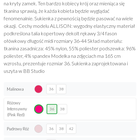
na kryty zamek. Ten bardzo kobiecy krój oraz mieniąca się
tkanina sprawią, że każda kobieta będzie wyglądać
fenomenalnie. Sukienka z pewnością będzie pasować na wiele
okazji. Cechy modelu ALLISON: wygodny elastyczny materiał
podkreślona talia kopertowy dekolt rękawy 3/4 fason
ołówkowy długość midi rozmiary 36-44 Skład materiału:
tkanina zasadnicza: 45% nylon, 55% poliester podszewka: 96%
poliester, 4% spandex Modelka na zdjęciach ma 165 cm
wzrostu, prezentuje rozmiar 36. Sukienka zaprojektowana i
uszyta w BB Studio
Malinowa
36
38
Różowy
Intensywny
36
38
(Pink Red)
Pudrowy Róż
36
38
42