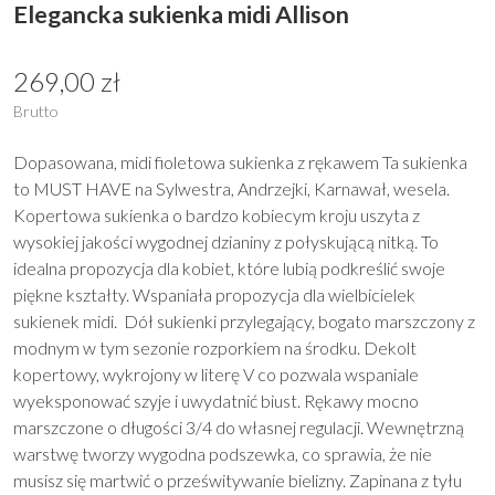
Elegancka sukienka midi Allison
269,00 zł
Brutto
Dopasowana, midi fioletowa sukienka z rękawem Ta sukienka
to MUST HAVE na Sylwestra, Andrzejki, Karnawał, wesela.
Kopertowa sukienka o bardzo kobiecym kroju uszyta z
wysokiej jakości wygodnej dzianiny z połyskującą nitką. To
idealna propozycja dla kobiet, które lubią podkreślić swoje
piękne kształty. Wspaniała propozycja dla wielbicielek
sukienek midi. Dół sukienki przylegający, bogato marszczony z
modnym w tym sezonie rozporkiem na środku. Dekolt
kopertowy, wykrojony w literę V co pozwala wspaniale
wyeksponować szyje i uwydatnić biust. Rękawy mocno
marszczone o długości 3/4 do własnej regulacji. Wewnętrzną
warstwę tworzy wygodna podszewka, co sprawia, że nie
musisz się martwić o prześwitywanie bielizny. Zapinana z tyłu