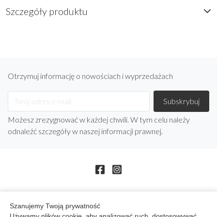
Szczegóły produktu
Otrzymuj informację o nowościach i wyprzedażach
Możesz zrezygnować w każdej chwili. W tym celu należy
odnaleźć szczegóły w naszej informacji prawnej.
Szanujemy Twoją prywatność
arrow_drop_down
Produkty
Używamy plików cookie, aby analizować ruch, dostosowywać