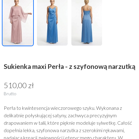
Sukienka maxi Perła - z szyfonową narzutką
510,00 zł
Brutto
Perła to kwintesencja wieczorowego szyku. Wykonana z
delikatnie połyskującej satyny, zachwyca precyzyjnym
drapowaniem w talii, które pięknie modeluje sylwetkę. Całość
dopełnia lekka, szyfonowa narzutka z szerokimi rękawami,
nadająca kreacji zwiewności i eterycznego charakteru. W