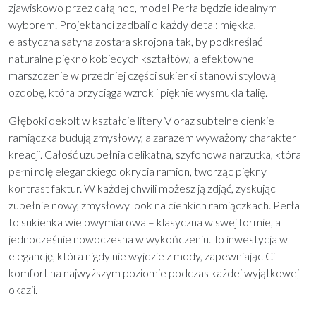
zjawiskowo przez całą noc, model Perła będzie idealnym
wyborem. Projektanci zadbali o każdy detal: miękka,
elastyczna satyna została skrojona tak, by podkreślać
naturalne piękno kobiecych kształtów, a efektowne
marszczenie w przedniej części sukienki stanowi stylową
ozdobę, która przyciąga wzrok i pięknie wysmukla talię.
Głęboki dekolt w kształcie litery V oraz subtelne cienkie
ramiączka budują zmysłowy, a zarazem wyważony charakter
kreacji. Całość uzupełnia delikatna, szyfonowa narzutka, która
pełni rolę eleganckiego okrycia ramion, tworząc piękny
kontrast faktur. W każdej chwili możesz ją zdjąć, zyskując
zupełnie nowy, zmysłowy look na cienkich ramiączkach. Perła
to sukienka wielowymiarowa – klasyczna w swej formie, a
jednocześnie nowoczesna w wykończeniu. To inwestycja w
elegancję, która nigdy nie wyjdzie z mody, zapewniając Ci
komfort na najwyższym poziomie podczas każdej wyjątkowej
okazji.