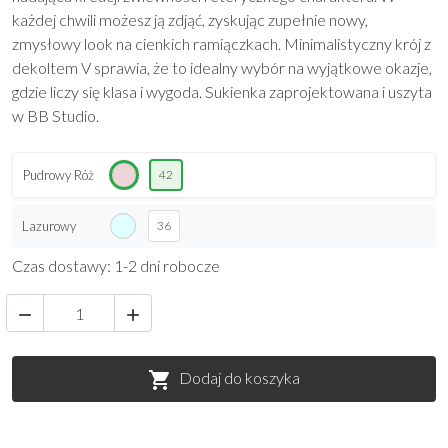
każdej chwili możesz ją zdjąć, zyskując zupełnie nowy,
zmysłowy look na cienkich ramiączkach. Minimalistyczny krój z
dekoltem V sprawia, że to idealny wybór na wyjątkowe okazje,
gdzie liczy się klasa i wygoda. Sukienka zaprojektowana i uszyta
w BB Studio.
Pudrowy Róż
42
Lazurowy
36
Czas dostawy: 1-2 dni robocze


Dodaj do koszyka
